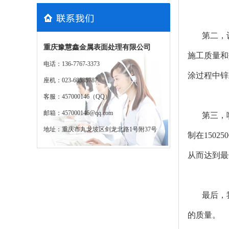
第二，
重庆豫慧鑫金属表面处理有限公司
施工质量和
电话：136-7767-3373
涂过程中锌
座机：023-68535787
客服：457000146（QQ）
邮箱：457000146@qq.com
第三，
地址：重庆市九龙坡区剑龙北路1号附37号
制在150
从而达到最
最后，
的质量。